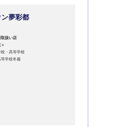
ウン夢彩都
服取扱い店
覧＞
学校・高等学校
高等学校冬服