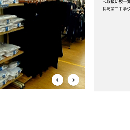
＜取扱い校一
長与第二中